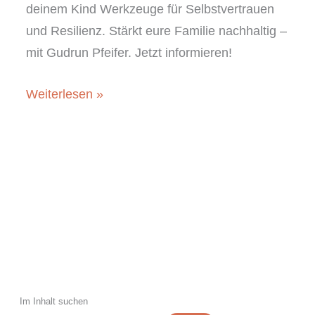
deinem Kind Werkzeuge für Selbstvertrauen
und Resilienz. Stärkt eure Familie nachhaltig –
mit Gudrun Pfeifer. Jetzt informieren!
Kinder
Weiterlesen »
stärken:
PowerUp
Kids
&
Teens
–
Coaching
gegen
Schulstress
Im Inhalt suchen
|