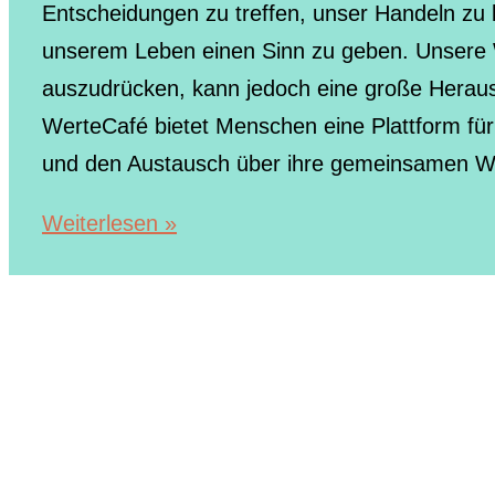
Entscheidungen zu treffen, unser Handeln zu 
unserem Leben einen Sinn zu geben. Unsere 
auszudrücken, kann jedoch eine große Heraus
WerteCafé bietet Menschen eine Plattform für i
und den Austausch über ihre gemeinsamen W
Entdecke
Weiterlesen »
deine
Grundwerte
auf
spielerische
und
gemeinschaftliche
Weise