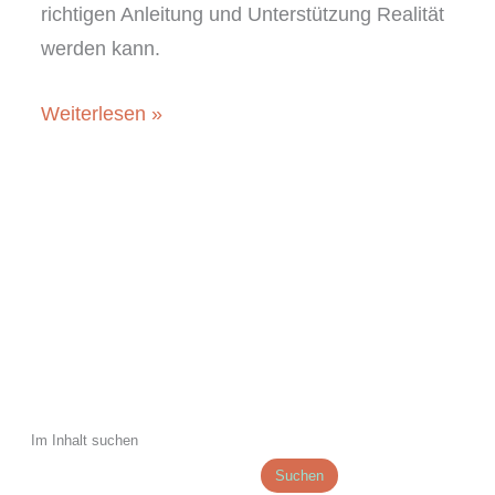
richtigen Anleitung und Unterstützung Realität
werden kann.
Die
Weiterlesen »
Magie
des
Schreibens
–
Wie
das
Festhalten
von
Gedanken
Im Inhalt suchen
und
Suchen
das